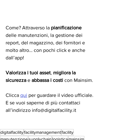
Come? Attraverso la 
pianificazione 
delle manutenzioni, la gestione dei 
report, del magazzino, dei fornitori e 
molto altro… con pochi click e anche 
dall’app!
Valorizza i tuoi asset
, 
migliora la 
sicurezza
 e 
abbassa i costi
 con Mainsim.
Clicca 
qui
 per guardare il video ufficiale.
E se vuoi saperne di più contattaci 
all’indirizzo info@digitalfacility.it
digitalfacility
facilitymanagement
facility
manutenzione
supplychain
logistica
mainsim