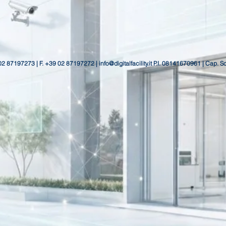
 02 87197273 | F. +39 02 87197272 |
info@digitalfacility.it
P.I. 08141670961 | Cap. S