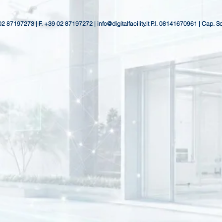
 02 87197273 | F. +39 02 87197272 |
info@digitalfacility.it
P.I. 08141670961 | Cap. S