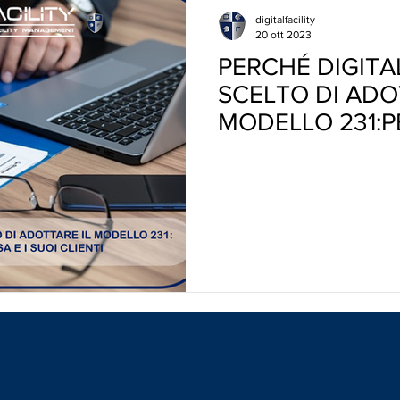
digitalfacility
20 ott 2023
PERCHÉ DIGITA
SCELTO DI ADO
MODELLO 231:P
STESSA E I SUOI