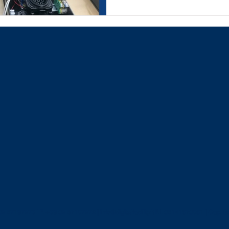
 02 87197273 | F. +39 02 87197272 |
info@digitalfacility.it
P.I. 08141670961 | Cap. S