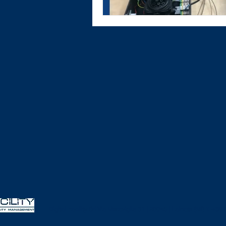
Digital Facility Srl
Via Meraviglia 31 | 20045 | Lainate (MI)
T. +39