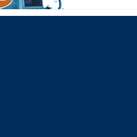
 02 87197273 | F. +39 02 87197272 |
info@digitalfacility.it
P.I. 08141670961 | Cap. S