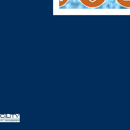
Digital Facility Srl
Via Meraviglia 31 | 20045 | Lainate (MI)
T. +39