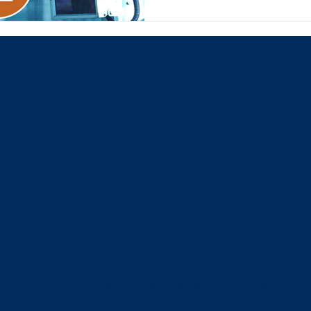
 02 87197273 | F. +39 02 87197272 |
info@digitalfacility.it
P.I. 08141670961 | Cap. S