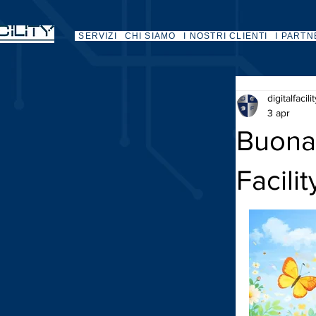
SERVIZI
CHI SIAMO
I NOSTRI CLIENTI
I PARTN
digitalfacili
3 apr
Buona 
Facilit