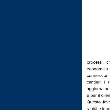
processi ch
economica so
connessioni
cantieri i 
aggiornament
e per il cli
Questo favo
rapidi e imm