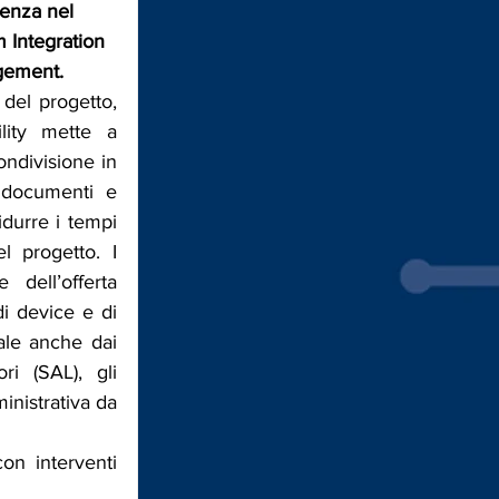
ienza nel 
 Integration 
gement. 
del progetto, 
ility mette a 
ndivisione in 
 documenti e 
idurre i tempi 
l progetto. I 
dell’offerta 
i device e di 
le anche dai 
i (SAL), gli 
inistrativa da 
n interventi 