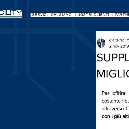
SERVIZI
CHI SIAMO
I NOSTRI CLIENTI
I PARTN
digitalfacili
2 nov 2019
SUPPL
MIGLI
Per offrire
costante fle
attraverso l
con i più al