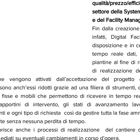
qualità/prezzo/effic
settore della System
e del Facility Mana
Fin dalla creazione 
infatti, Digital Fac
disposizione e in co
tempo reale dati,
piantine al fine di r
di realizzazione de
e vengono attivati dall’accettazione del progetto e 
no anch’essi ridotti grazie ad una filiera di strumenti, d
 fisse e mobili che permettono di ricevere in tempo rea
rapportini di intervento, gli stati di avanzamento lavor
i e ogni tipo di richiesta  così da gestire tutta la fase amm
ente senza nessuna perdita di tempo.
risce anche i processi di realizzazione  del cantiere co
ediati su eventuali cambiamenti in corso d’opera.