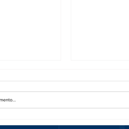
mento...
ONE PREDITTIVA: IL
RIVOLUZIONA LA TU
LL’EFFICIENZA
SICUREZZA CON L’IN