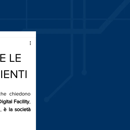
E LE
IENTI
che chiedono 
igital Facility
, 
, 
è la società 