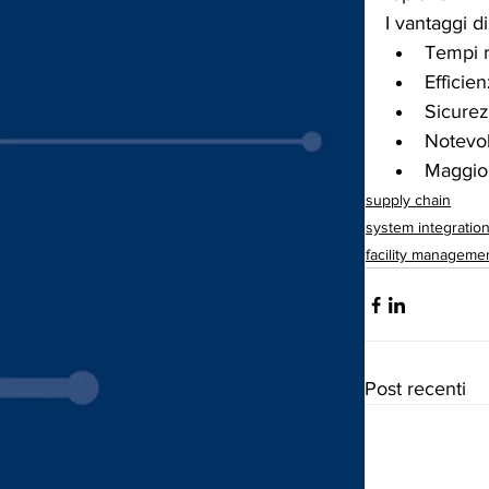
I vantaggi d
Tempi r
Efficien
Sicurez
Notevol
Maggior
supply chain
system integratio
facility manageme
Post recenti