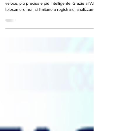
La videosorveglianza di nuova generazione è più
veloce, più precisa e più intelligente. Grazie all’AI, le
telecamere non si limitano a registrare: analizzano,
riconoscono e prevengono. Con le nostre soluzioni
ottieni più controllo, più efficienza e più sicurezza.
Rilevamento automatico di persone, veicoli e
comportamenti sospetti Avvisi in tempo reale e
riduzione dei falsi allarmi Analisi predittiva per
anticipare i rischi Gestione dei dati nel pieno
rispetto del GDPR Protegg