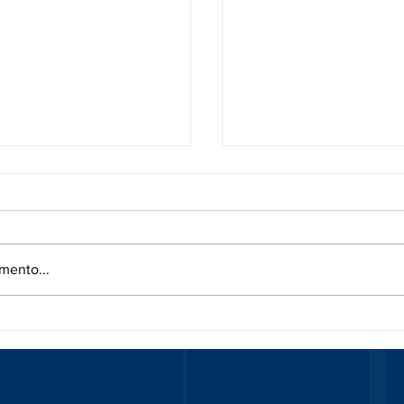
mento...
ONE PREDITTIVA: IL
RIVOLUZIONA LA TU
LL’EFFICIENZA
SICUREZZA CON L’IN
ALE
ARTIFICIALE