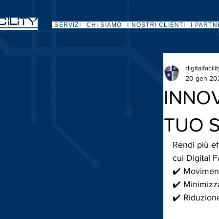
SERVIZI
CHI SIAMO
I NOSTRI CLIENTI
I PARTN
digitalfacili
20 gen 20
INNO
TUO S
Rendi più ef
cui Digital F
✔️ Moviment
✔️ Minimizz
✔️ Riduzione