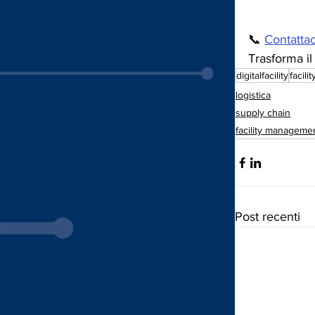
📞 
Contattac
Trasforma il
digitalfacility
facil
logistica
supply chain
facility manageme
Post recenti