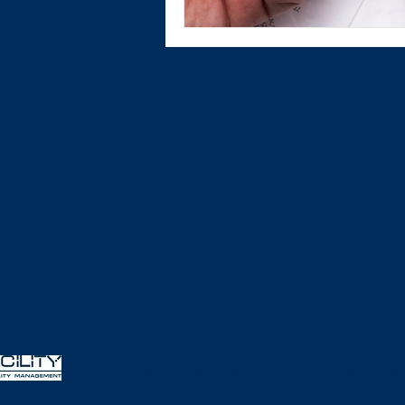
Digital Facility Srl
Via Meraviglia 31 | 20045 | Lainate (MI)
T. +39