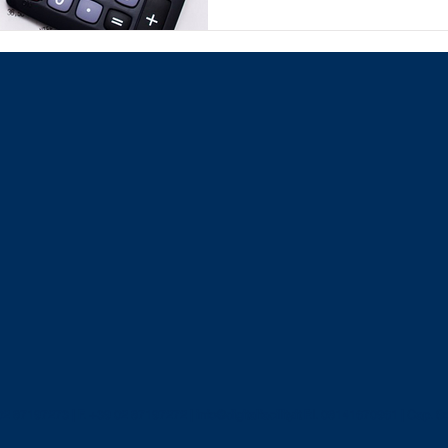
 02 87197273 | F. +39 02 87197272 |
info@digitalfacility.it
P.I. 08141670961 | Cap. S