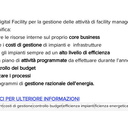
igital Facility per la gestione delle attività di facility mana
ifica:
e le risorse interne sul proprio 
core business
 i 
costi di gestione
 di impianti e  infrastrutture
 gli impianti sempre ad un 
alto livello di efficienza
n piano di 
attività programmate
 da effettuare durante l'ann
rollo del budget
are i processi
ogrammi di 
gestione razionale dell'energia.
I PER ULTERIORE INFORMAZIONI
nt
costi di gestione
controllo budget
efficienza impianti
ficienza energetic