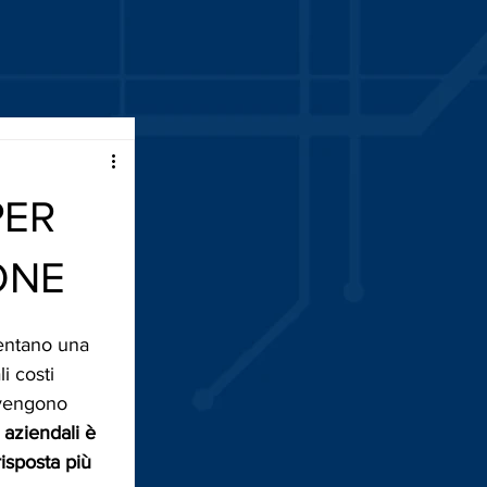
PER
ONE
sentano una 
i costi 
 vengono 
 aziendali è 
isposta più 