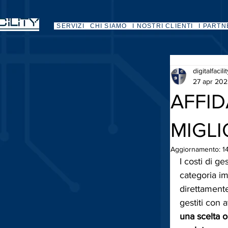
SERVIZI
CHI SIAMO
I NOSTRI CLIENTI
I PARTN
digitalfacili
27 apr 20
AFFID
MIGLI
Aggiornamento:
1
I costi di g
categoria im
direttament
gestiti con 
una scelta o