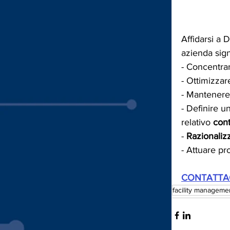
Affidarsi a D
azienda sign
- Concentrar
- Ottimizzare
- Mantenere
- Definire u
relativo 
cont
- 
Razionalizz
- Attuare pr
CONTATTAC
facility manageme