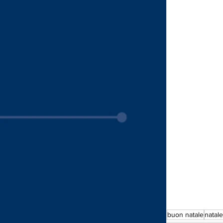
buon natale
natal