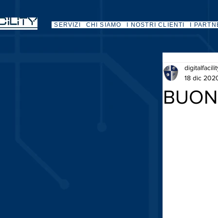
SERVIZI
CHI SIAMO
I NOSTRI CLIENTI
I PARTN
digitalfacili
18 dic 202
BUON 