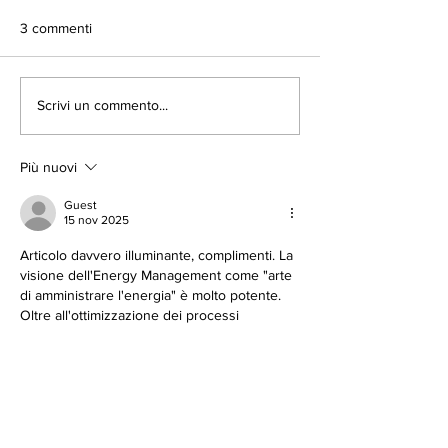
3 commenti
RIVOLUZIONA LA TUA
É ARRIVATO IL
Scrivi un commento...
SICUREZZA CON
MOMENTO DI
L’INTELLIGENZA
RIQUALIFICARE 
ARTIFICIALE
MAGAZZINO
Più nuovi
Guest
15 nov 2025
Articolo davvero illuminante, complimenti. La 
visione dell'Energy Management come "arte 
di amministrare l'energia" è molto potente. 
Oltre all'ottimizzazione dei processi 
aziendali, credo esista un livello ulteriore, 
più umano: l'energia delle persone. 
L'ambiente in cui operiamo influenza la 
nostra produttività e creatività. A volte, per 
innescare un cambiamento, basta inserire 
un elemento di design inaspettato
.