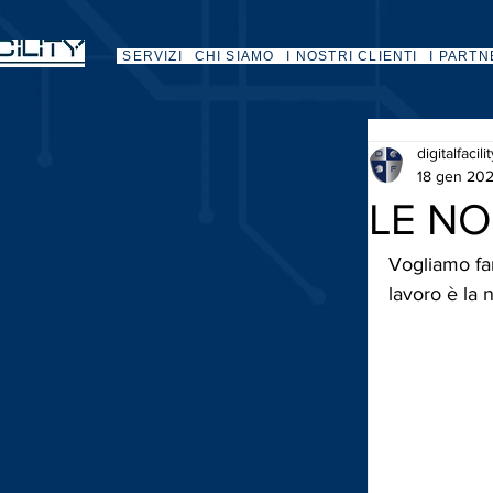
SERVIZI
CHI SIAMO
I NOSTRI CLIENTI
I PARTN
digitalfacili
18 gen 20
LE N
Vogliamo far
lavoro è la 