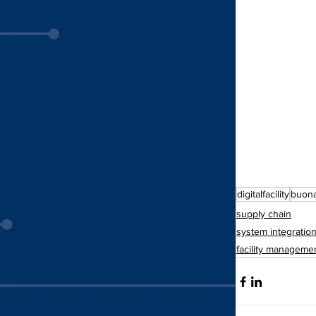
digitalfacility
buon
supply chain
system integratio
facility manageme