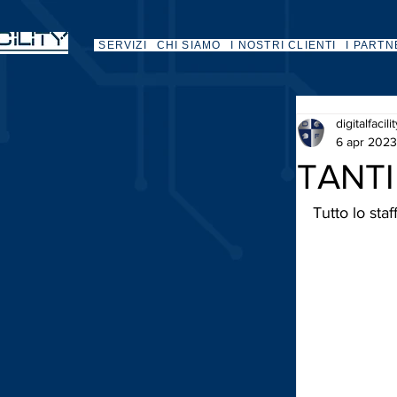
SERVIZI
CHI SIAMO
I NOSTRI CLIENTI
I PARTN
digitalfacili
6 apr 2023
TANTI
Tutto lo staf