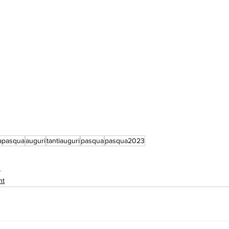
apasqua
auguri
tantiauguri
pasqua
pasqua2023
n
nt