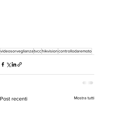
videosorveglianza
tvcc
hikvision
controllodaremoto
Mostra tutti
Post recenti