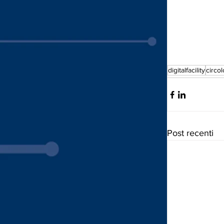
digitalfacility
circol
Post recenti