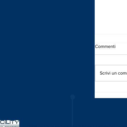
Commenti
Scrivi un com
Buona Pasqu
Digital Facil
Digital Facility Srl
Via Meraviglia 31 | 20045 | Lainate (MI)
T. +39