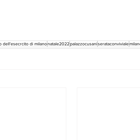
o dell'esecrcito di milano
natale2022
palazzocusani
serataconviviale
milan