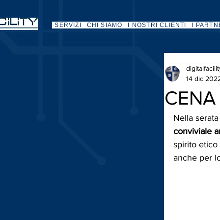
SERVIZI
CHI SIAMO
I NOSTRI CLIENTI
I PARTN
digitalfacili
14 dic 202
CENA 
Nella serata
conviviale a
spirito etic
anche per lo