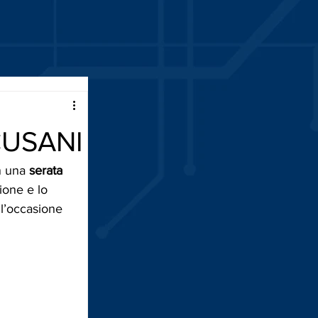
CUSANI
n una 
serata 
ione e lo 
 l’occasione 