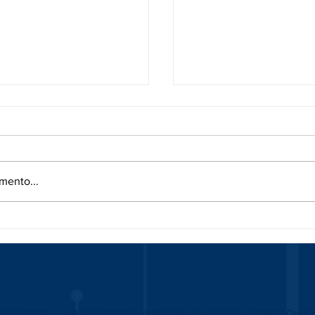
mento...
a da tutto lo staff
MANUTENZIONE PREDI
ity!
FUTURO DELL’EFFIC
INDUSTRIALE
 02 87197273 | F. +39 02 87197272 |
info@digitalfacility.it
P.I. 08141670961 | Cap. S