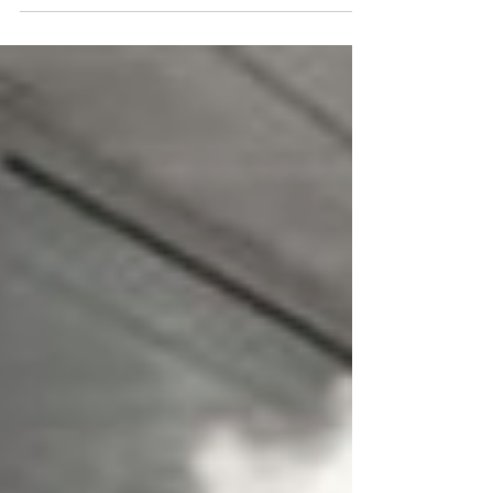
Digital Facility interviene tempestivamente per la
sanificazione di UFFICI, MAGAZZINI, CONDOMINI,
MEZZI DI LAVORO, FURGONI, CAMION e BILICI.